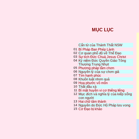
MỤC LỤC
Cẩn từ của Thánh Thất NSW
01
Bí Pháp Ban Phép Lành
02
Cơ quan phổ độ về Thế Đạo
03
Sự tích Đức Chuá Jesus Christ
04
Kỷ niệm Đức Quyền Giáo Tông
Thượng Trung Nhựt
05
Phương pháp tầm chơn
06
Nguyên lý của sự chơn giả
07
Tìm hạnh phúc
08
Khuôn luật nhơn quả
09
Họa phước vô môn
10
Thất đầu xà
11
Bí mật huyền vi cơ thiêng liêng
12
Mục đích và nghĩa lý của kiếp sống
con người
13
Hai chữ tâm thành
14
Nguyên do Đức Hộ Pháp lưu vong
15
Cơ Đạo bị khảo