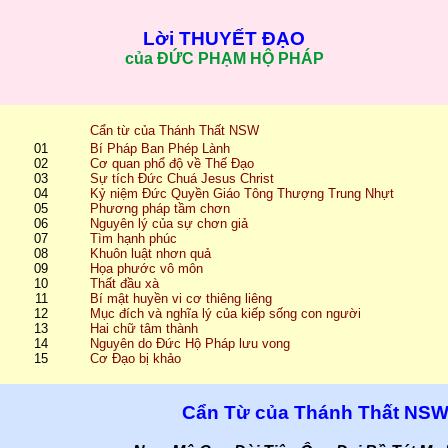
Lời THUYẾT ĐẠO
của ĐỨC PHẠM HỘ PHÁP
Cẩn từ của Thánh Thất NSW
01
Bí Pháp Ban Phép Lành
02
Cơ quan phổ độ về Thế Đạo
03
Sự tích Đức Chuá Jesus Christ
04
Kỷ niệm Đức Quyền Giáo Tông Thượng Trung Nhựt
05
Phương pháp tầm chơn
06
Nguyên lý của sự chơn giả
07
Tìm hạnh phúc
08
Khuôn luật nhơn quả
09
Họa phước vô môn
10
Thất đầu xà
11
Bí mật huyền vi cơ thiêng liêng
12
Mục đích và nghĩa lý của kiếp sống con người
13
Hai chữ tâm thành
14
Nguyên do Đức Hộ Pháp lưu vong
15
Cơ Đạo bị khảo
Cẩn Từ của Thánh Thất NS