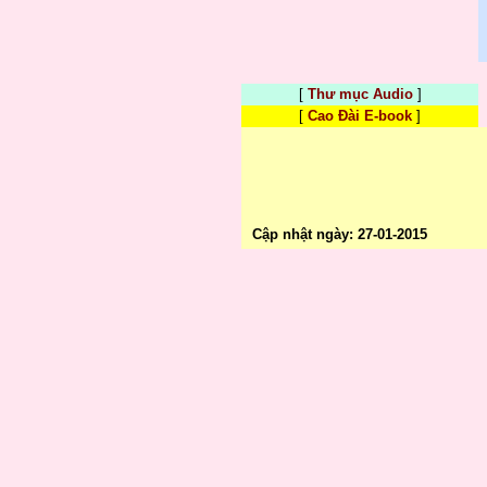
[
Thư mục Audio
]
[
Cao Đài E-book
]
Cập nhật ngày: 27-01-2015