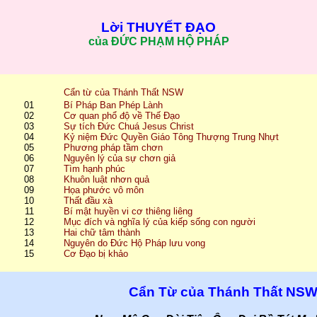
Lời THUYẾT ĐẠO
của ĐỨC PHẠM HỘ PHÁP
Cẩn từ của Thánh Thất NSW
01
Bí Pháp Ban Phép Lành
02
Cơ quan phổ độ về Thế Đạo
03
Sự tích Đức Chuá Jesus Christ
04
Kỷ niệm Đức Quyền Giáo Tông Thượng Trung Nhựt
05
Phương pháp tầm chơn
06
Nguyên lý của sự chơn giả
07
Tìm hạnh phúc
08
Khuôn luật nhơn quả
09
Họa phước vô môn
10
Thất đầu xà
11
Bí mật huyền vi cơ thiêng liêng
12
Mục đích và nghĩa lý của kiếp sống con người
13
Hai chữ tâm thành
14
Nguyên do Đức Hộ Pháp lưu vong
15
Cơ Đạo bị khảo
Cẩn Từ của Thánh Thất NS