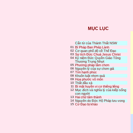
MỤC LỤC
Cẩn từ của Thánh Thất NSW
01
Bí Pháp Ban Phép Lành
02
Cơ quan phổ độ về Thế Đạo
03
Sự tích Đức Chuá Jesus Christ
04
Kỷ niệm Đức Quyền Giáo Tông
Thượng Trung Nhựt
05
Phương pháp tầm chơn
06
Nguyên lý của sự chơn giả
07
Tìm hạnh phúc
08
Khuôn luật nhơn quả
09
Họa phước vô môn
10
Thất đầu xà
11
Bí mật huyền vi cơ thiêng liêng
12
Mục đích và nghĩa lý của kiếp sống
con người
13
Hai chữ tâm thành
14
Nguyên do Đức Hộ Pháp lưu vong
15
Cơ Đạo bị khảo