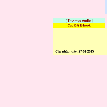
[
Thư mục Audio
]
[
Cao Đài E-book
]
Cập nhật ngày: 27-01-2015