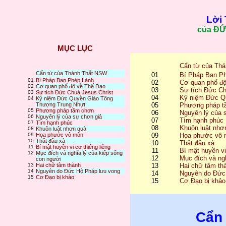
Lời
của Đ
MỤC LỤC
Cẩn từ của Th
Cẩn từ của Thánh Thất NSW
01
Bí Pháp Ban P
01
Bí Pháp Ban Phép Lành
02
Cơ quan phổ độ
02
Cơ quan phổ độ về Thế Đạo
03
Sự tích Đức Ch
03
Sự tích Đức Chuá Jesus Christ
04
Kỷ niệm Đức Q
04
Kỷ niệm Đức Quyền Giáo Tông
Thượng Trung Nhựt
05
Phương pháp t
05
Phương pháp tầm chơn
06
Nguyên lý của 
06
Nguyên lý của sự chơn giả
07
Tìm hạnh phúc
07
Tìm hạnh phúc
08
Khuôn luật nhơ
08
Khuôn luật nhơn quả
09
Họa phước vô môn
09
Họa phước vô 
10
Thất đầu xà
10
Thất đầu xà
11
Bí mật huyền vi cơ thiêng liêng
11
Bí mật huyền vi
12
Mục đích và nghĩa lý của kiếp sống
12
Mục đích và ng
con người
13
Hai chữ tâm thành
13
Hai chữ tâm th
14
Nguyên do Đức Hộ Pháp lưu vong
14
Nguyên do Đức
15
Cơ Đạo bị khảo
15
Cơ Đạo bị khảo
Cẩn