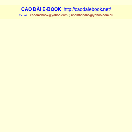
Nhà in Trung Tâm Giáo Hóa Thiếu Nhi Thủ Ðức.
CAO ÐÀI E-BOOK
http://caodaiebook.net/
;
caodaiebook@yahoo.com
nhombandao@yahoo.com.au
E-mail::
BÁT ÐẠO NGHỊ ÐỊNH
Hội Thánh giữ bản quyền. Ấn bản năm Bính Thân (1956-1957).
In tại Nhà in HOÀNG HẢI - 152 Cô Giang SAIGON.
LUẬT LỆ CỦA BA HỘI LẬP QUYỀN VẠN LINH
Hội Thánh giữ bản quyền.
Thừa sao lục y nguyên văn, ngày 11-08-1969, Sĩ Tải NGUYỄN
THÀNH TẤT.
HIẾN PHÁP HIỆP THIÊN ÐÀI
Hội Thánh giữ bản quyền.
ÐẠO LUẬT
Hội Thánh giữ bản quyền. Ấn bản năm Kỷ Dậu (1969)
QUYỀN TƯ PHÁP VÀ NỘI TRỊ ÐẠO
Hội Thánh giữ bản quyền.
CHÁNH TRỊ ÐẠO
Soạn giả: KHAI PHÁP TRẦN DUY NGHĨA
In lần thứ nhứt năm Giáp Dần 1974.