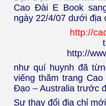
Cao Đài E Book san
ngày 22/4/07 dưới địa c
http://c
http://ww
như quí huynh đã từn
viếng thăm trang Ca
Đạo – Australia trước 
Sự thay đổi địa chỉ mớ