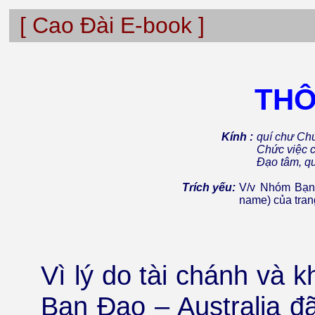
[ Cao Đài E-book ]
THÔ
Kính :
quí chư Ch
Chức việc 
Đạo tâm, qu
Trích yếu:
V/v Nhóm Bạn 
name) của tran
Vì lý do tài chánh và
Bạn Đạo – Australia đã